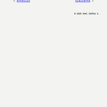
«
Anterior
Siguiente
»
© 2025 Abel Ibáñez G.