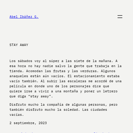
Saltar
al
contenido
Abel Ibáñez G.
STAY AWAY
Los sábados voy al súper a las siete de la mañana. A
esa hora no hay nadie salvo la gente que trabaja en la
tienda. Acomodan las frutas y las verduras. Algunos
anaqueles están aún vacíos. El estacionamiento estaba
vacío también. Al subir las escaleras me acordé de una
película en donde uno de los personajes dice que
quiere irse a vivir a una montaña y poner un letrero
que diga “stay away”.
Disfruto mucho la compañía de algunas personas, pero
también disfruto mucho la soledad. Las ciudades
vacías.
2 septiembre, 2023